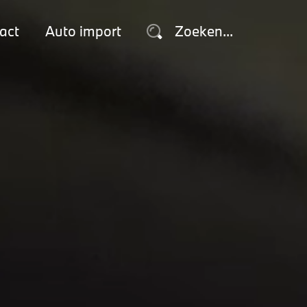
act
Auto import
Zoeken...