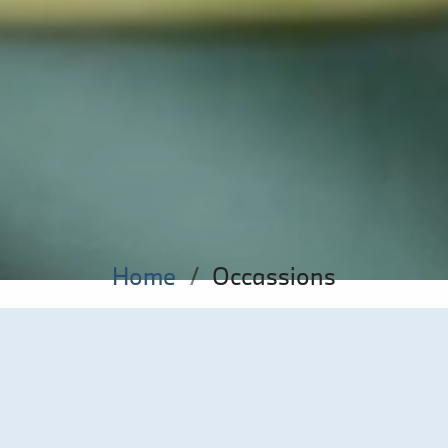
Home
/
Occassions