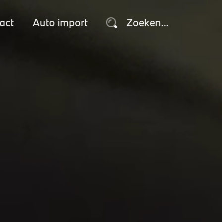
act
Auto import
Zoeken...