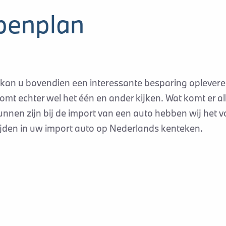
penplan
 kan u bovendien een interessante besparing oplevere
mt echter wel het één en ander kijken. Wat komt er al
kunnen zijn bij de import van een auto hebben wij het v
ijden in uw import auto op Nederlands kenteken.
chaf van de in te voeren auto zelf. Het verdient de aa
de ervaring en deskundigheid van Bjorn Erkens autom