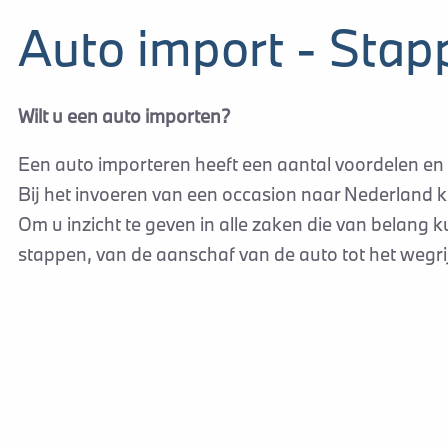
Auto import - Stap
Wilt u een auto importen?
Een auto importeren heeft een aantal voordelen en
Bij het invoeren van een occasion naar Nederland ko
Om u inzicht te geven in alle zaken die van belang 
stappen, van de aanschaf van de auto tot het wegr
1. AANKOOP
De import van een auto begint uiteraard bij de aans
eventuele miskoop te voorkomen. Kies daarom voor 
we dit voor begeleiden.