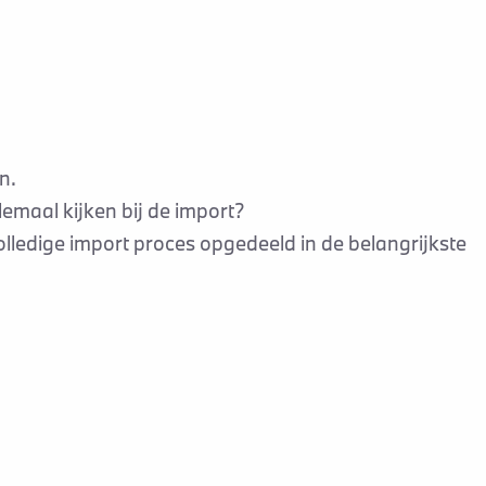
n.
lemaal kijken bij de import?
olledige import proces opgedeeld in de belangrijkste
nbeveling hierin zorgvuldig te werk te gaan om een
obielen. Ook als u de auto wilt financieren kunnen